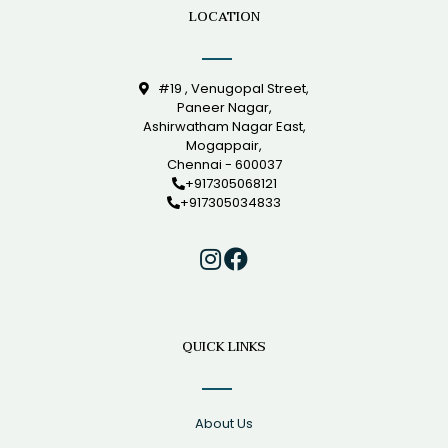
LOCATION
#19 , Venugopal Street,
Paneer Nagar,
Ashirwatham Nagar East,
Mogappair,
Chennai - 600037
+917305068121
+917305034833
QUICK LINKS
About Us