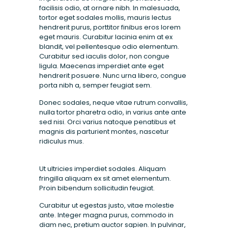
facilisis odio, at ornare nibh. In malesuada,
tortor eget sodales mollis, mauris lectus
hendrerit purus, porttitor finibus eros lorem
eget mauris. Curabitur lacinia enim at ex
blandit, vel pellentesque odio elementum.
Curabitur sed iaculis dolor, non congue
ligula. Maecenas imperdiet ante eget
hendrerit posuere. Nunc urna libero, congue
porta nibh a, semper feugiat sem.
Donec sodales, neque vitae rutrum convallis,
nulla tortor pharetra odio, in varius ante ante
sed nisi. Orci varius natoque penatibus et
magnis dis parturient montes, nascetur
ridiculus mus.
Ut ultricies imperdiet sodales. Aliquam
fringilla aliquam ex sit amet elementum.
Proin bibendum sollicitudin feugiat.
Curabitur ut egestas justo, vitae molestie
ante. Integer magna purus, commodo in
diam nec, pretium auctor sapien. In pulvinar,